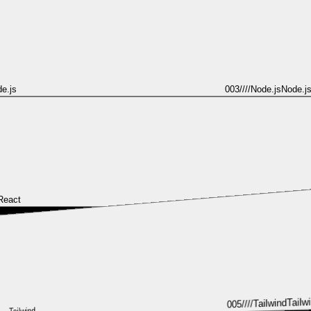
e.js
003
////
Node.js
Node.j
React
004
////
React
React
R
Tailw
Tailwind
////
005