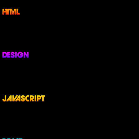
001
////
HTML e CSS para Iniciantes
164 aulas
23h
002
////
UI Design para Iniciantes
155 aulas
17h
003
////
JavaScript Completo ES6
156 aulas
37h
004
////