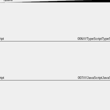
Tailwind
ipt
006
////
TypeScript
TypeS
ipt
007
////
JavaScript
JavaS