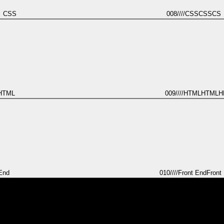
CSS
008
////
CSS
CSS
CS
HTML
009
////
HTML
HTML
H
End
010
////
Front End
Front