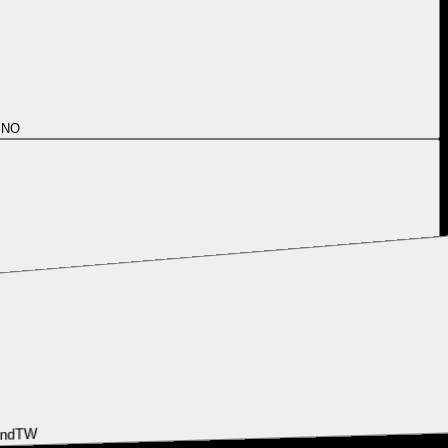
s
NO
E
TW
ind